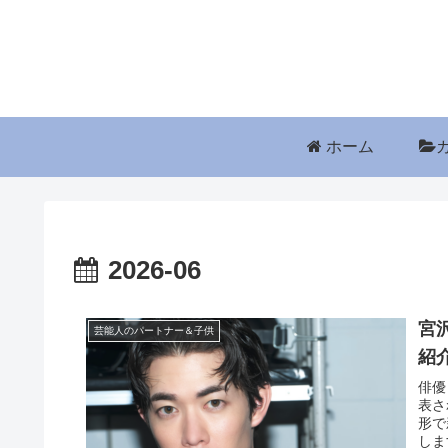
ホーム
2026-06
宮
芸能人のパートナー＆子供
紹
俳優
表さ
形で
しま