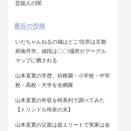
芸能人の闇
最近の投稿
いだちゃんねるの城はどこ!住所は京都
府南丹市。値段は〇〇!場所がグーグル
マップに晒される
山本直寛の学歴。幼稚園・小学校・中学
校・高校・大学を全網羅
山本直寛の年収を時系列で調べてみた
【トリンドル玲奈の夫】
山本直寛の父親は超エリートで実家は金