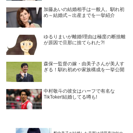
加藤あいの結婚相手は一般人。馴れ初
め～結婚式～出産までを一挙紹介
ゆるりまいが離婚!理由は極度の断捨離
が原因で旦那に捨てられた?!
森保一監督の嫁・由美子さんが美人す
ぎる！馴れ初めや家族構成を一挙公開
中村敬斗の彼女はハーフで有名な
TikToker!結婚してる噂も!