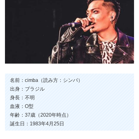
名前：cimba（読み方：シンバ）
出身：ブラジル
身長：不明
血液：O型
年齢：37歳（2020年時点）
誕生日：1983年4月25日