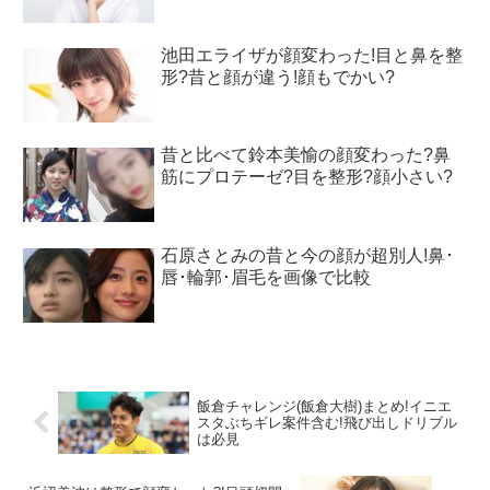
池田エライザが顔変わった!目と鼻を整
形?昔と顔が違う!顔もでかい?
昔と比べて鈴本美愉の顔変わった?鼻
筋にプロテーゼ?目を整形?顔小さい?
石原さとみの昔と今の顔が超別人!鼻･
唇･輪郭･眉毛を画像で比較
飯倉チャレンジ(飯倉大樹)まとめ!イニエ
スタぶちギレ案件含む!飛び出しドリブル
は必見