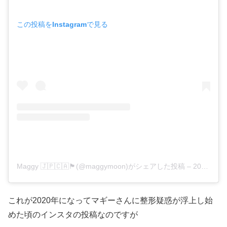
この投稿をInstagramで見る
Maggy 🇯🇵🇨🇦🏴󠁧󠁢󠁳󠁣󠁴󠁿(@maggymoon)がシェアした投稿
–
2020年 7月月19日午前6時24分PDT
これが2020年になってマギーさんに整形疑惑が浮上し始
めた頃のインスタの投稿なのですが