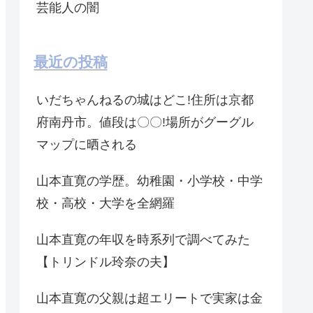
芸能人の闇
最近の投稿
いだちゃんねるの城はどこ!住所は京都
府南丹市。値段は〇〇!場所がグーグル
マップに晒される
山本直寛の学歴。幼稚園・小学校・中学
校・高校・大学を全網羅
山本直寛の年収を時系列で調べてみた
【トリンドル玲奈の夫】
山本直寛の父親は超エリートで実家は金