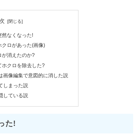
次
然なくなった!
クロがあった(画像)
ロが消えたのか?
てホクロを除去した?
は画像編集で意図的に消した説
てしまった説
隠している説
った!