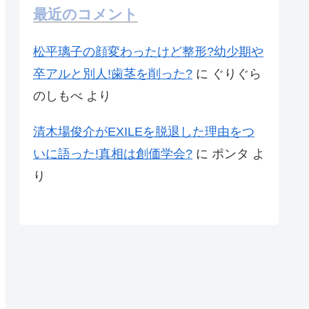
最近のコメント
松平璃子の顔変わったけど整形?幼少期や
卒アルと別人!歯茎を削った?
に
ぐりぐら
のしもべ
より
清木場俊介がEXILEを脱退した理由をつ
いに語った!真相は創価学会?
に
ポンタ
よ
り