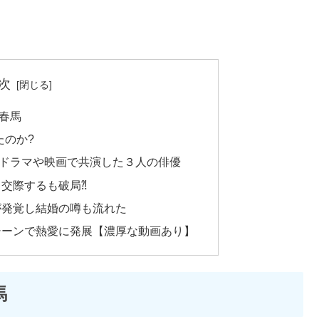
次
春馬
たのか?
ドラマや映画で共演した３人の俳優
交際するも破局⁈
が発覚し結婚の噂も流れた
シーンで熱愛に発展【濃厚な動画あり】
馬