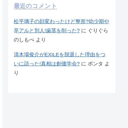
最近のコメント
松平璃子の顔変わったけど整形?幼少期や
卒アルと別人!歯茎を削った?
に
ぐりぐら
のしもべ
より
清木場俊介がEXILEを脱退した理由をつ
いに語った!真相は創価学会?
に
ポンタ
よ
り