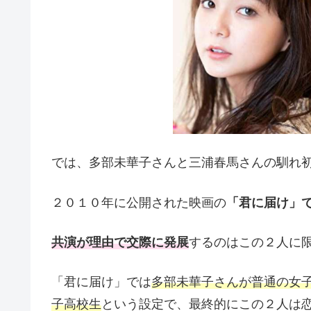
では、多部未華子さんと三浦春馬さんの馴れ
２０１０年に公開された映画の
「君に届け」
共演が理由で交際に発展
するのはこの２人に
「君に届け」では
多部未華子さんが普通の女
子高校生
という設定で、最終的にこの２人は