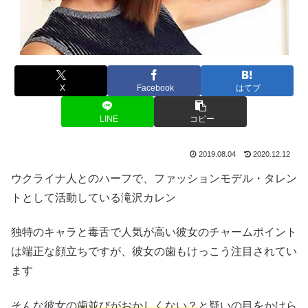
X
Facebook
はてブ
LINE
コピー
2019.08.04
2020.12.12
ウクライナ人とのハーフで、ファッションモデル・タレン
トとして活動している滝沢カレン
独特のキャラと毒舌で人気が高い彼女のチャームポイント
は端正な顔立ちですが、彼女の歯もけっこう注目されてい
ます
そんな彼女の
歯並びがおかしくない？
と疑いの目をかけら