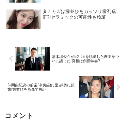
タナカガは歯並びをガッツリ歯列矯
正?!セラミックの可能性も検証
清木場俊介がEXILEを脱退した理由をつ
いに語った!真相は創価学会?
仲間由紀恵の前歯(中切歯)に歪み!奥に銀
歯!歯並びを画像で検証
コメント