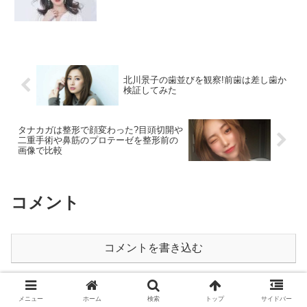
北川景子の歯並びを観察!前歯は差し歯か
検証してみた
タナカガは整形で顔変わった?目頭切開や
二重手術や鼻筋のプロテーゼを整形前の
画像で比較
コメント
コメントを書き込む
ホーム
芸能人の闇
メニュー
ホーム
検索
トップ
サイドバー