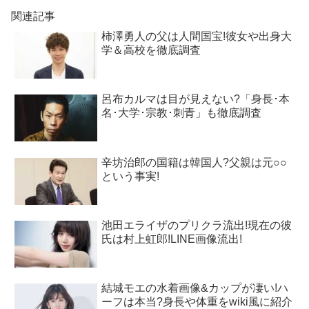
関連記事
柿澤勇人の父は人間国宝!彼女や出身大
学＆高校を徹底調査
呂布カルマは目が見えない?「身長･本
名･大学･宗教･刺青」も徹底調査
辛坊治郎の国籍は韓国人?父親は元○○
という事実!
池田エライザのプリクラ流出!現在の彼
氏は村上虹郎!LINE画像流出!
結城モエの水着画像&カップが凄い!ハ
ーフは本当?身長や体重をwiki風に紹介